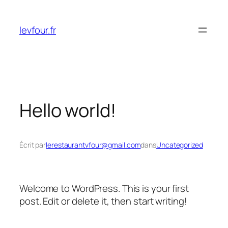
Aller
au
levfour.fr
contenu
Hello world!
Écrit par
lerestaurantvfour@gmail.com
dans
Uncategorized
Welcome to WordPress. This is your first
post. Edit or delete it, then start writing!